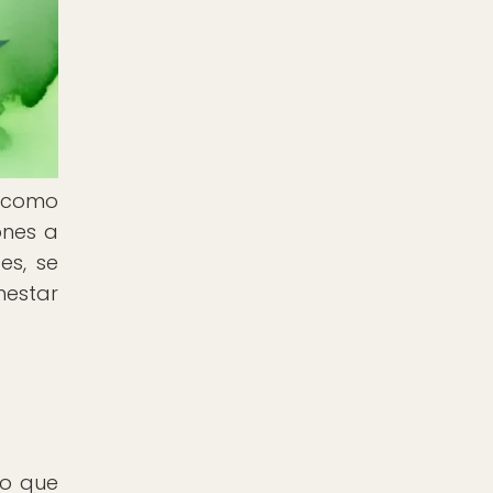
s como
ones a
es, se
nestar
co que