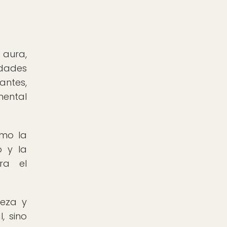
 aura,
edades
antes,
 mental
omo la
o y la
ra el
ieza y
, sino