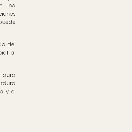
de una
ciones
 puede
da del
ial al
l aura
erdura
a y el