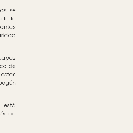
as, se
sde la
antas
aridad
 capaz
ico de
 estas
 según
n está
médica