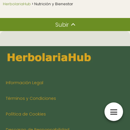
HerbolariaHub
Nutrición y Bienestar
Subir
Información Legal
Términos y Condiciones
Política de Cookies
Descargo de Responsabilidad