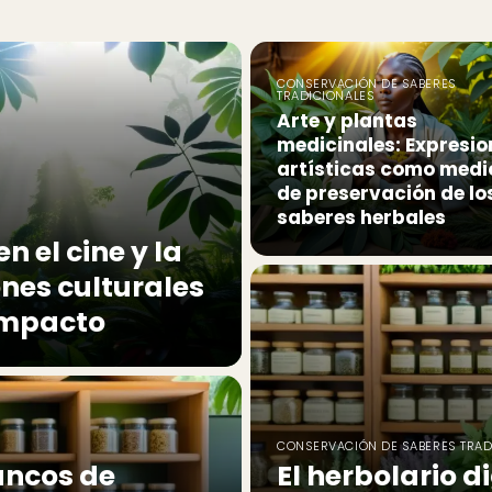
CONSERVACIÓN DE SABERES
TRADICIONALES
Arte y plantas
medicinales: Expresio
artísticas como medi
de preservación de lo
saberes herbales
n el cine y la
ones culturales
 impacto
CONSERVACIÓN DE SABERES TRAD
ancos de
El herbolario d