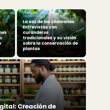
CONSERVACIÓN DE SABERES
TRADICIONALES
La voz de los chamanes:
Entrevistas con
nes
curanderos
o
tradicionales y su visión
s
sobre la conservación de
plantas
ICIONALES
igital: Creación de