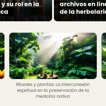
 su rol en la
archivos en lí
ica
de la herbolari
Rituales y plantas: La interconexión
n
espiritual en la preservación de la
medicina nativa