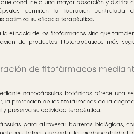
lo que conduce a una mayor absorción y distribuc
psulas permiten la liberación controlada d
ue optimiza su eficacia terapéutica.
 la eficacia de los fitofármacos, sino que tambié
lación de productos fitoterapéuticos más seg
stración de fitofármacos median
s
mediante nanocápsulas botánicas ofrece una se
gar, la protección de los fitofármacos de la degra
il y preserva su actividad terapéutica.
psulas para atravesar barreras biológicas, c
toencefálica, aumenta la biodisponibilidad 