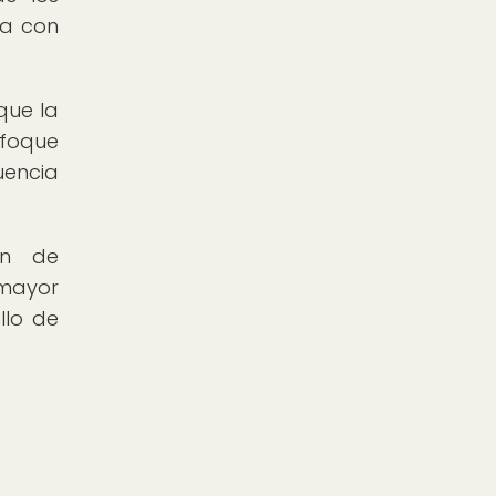
ca con
que la
nfoque
uencia
ón de
 mayor
llo de