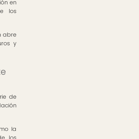
ión en
e los
n abre
uros y
te
rie de
dación
omo la
de los