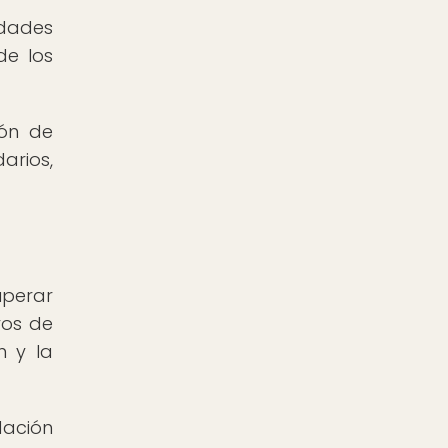
edades
de los
ión de
arios,
uperar
vos de
n y la
dación