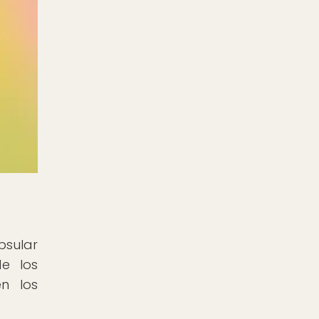
psular
de los
en los