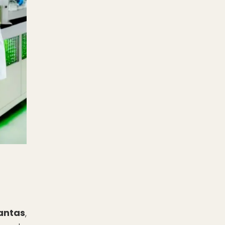
antas
,