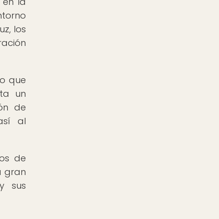
 en la
ntorno
z, los
ración
lo que
nta un
ión de
sí al
tos de
a gran
 y sus