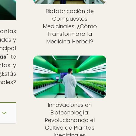
Biofabricación de
Compuestos
Medicinales: ¿Cómo
lantas
Transformará la
ades y
Medicina Herbal?
ncipal
tas
" te
ntas y
¿Estás
nales?
Innovaciones en
Biotecnología:
Revolucionando el
Cultivo de Plantas
Medicinales