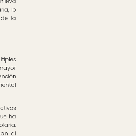
nlleva
ia, lo
 de la
tiples
 mayor
ención
mental
ctivos
que ha
laria.
han al