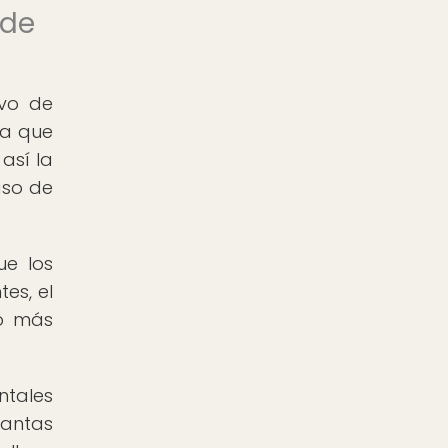
 de
ivo de
ica que
así la
aso de
ue los
es, el
to más
ntales
antas