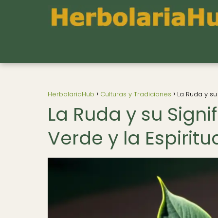
HerbolariaHub
Culturas y Tradiciones
La Ruda y su
La Ruda y su Signi
Verde y la Espiritu