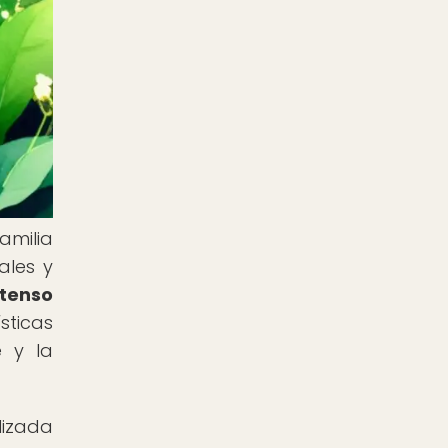
amilia
ales y
ntenso
sticas
e y la
lizada