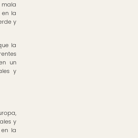
a mala
 en la
erde y
que la
rentes
 en un
ales y
uropa,
ales y
 en la