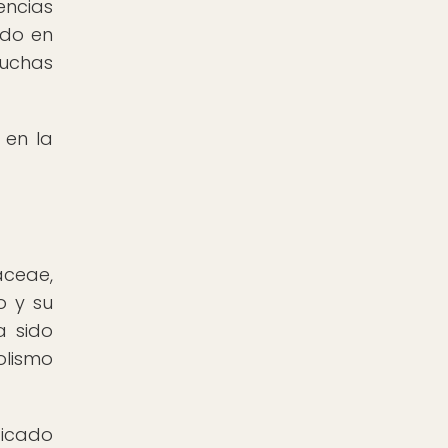
encias
ido en
muchas
 en la
aceae,
o y su
a sido
olismo
ficado