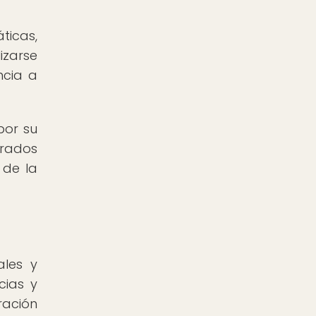
ticas,
izarse
ncia a
por su
grados
 de la
ales y
cias y
ración