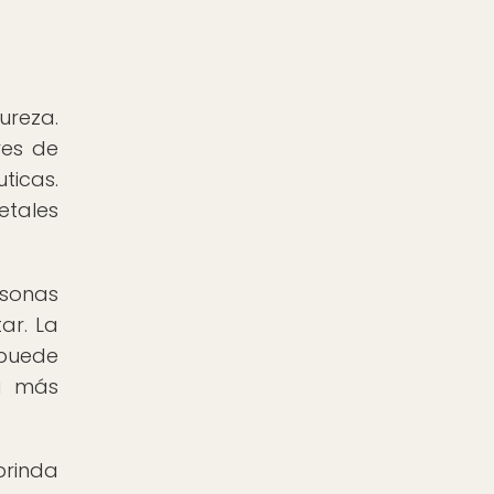
ureza.
res de
ticas.
etales
rsonas
ar. La
 puede
da más
brinda