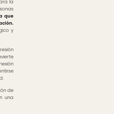
ara la
rsonas
ca que
ación.
gico y
resión
vierte
nexión
ntirse
d.
ión de
an una