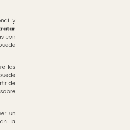
onal y
tratar
as con
 puede
re las
 puede
tir de
 sobre
ner un
con la