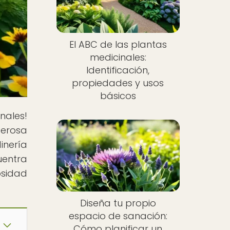
El ABC de las plantas
medicinales:
Identificación,
propiedades y usos
básicos
nales!
derosa
inería
uentra
osidad
Diseña tu propio
espacio de sanación:
Cómo planificar un