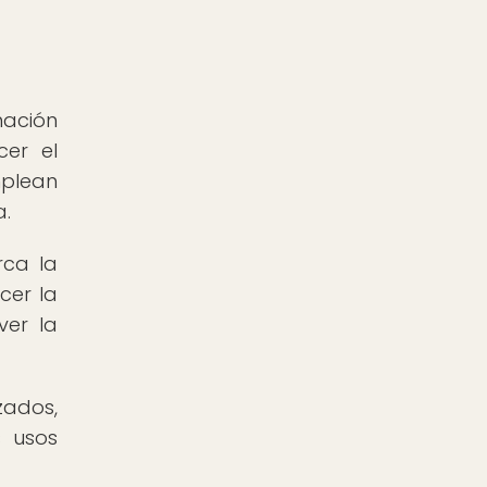
nación
cer el
mplean
a.
rca la
cer la
ver la
zados,
s usos