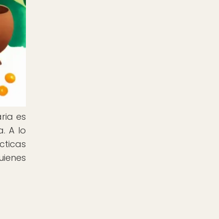
ria es
. A lo
cticas
uienes