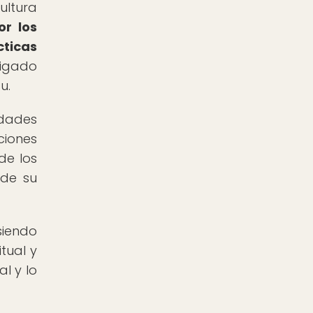
ultura
or los
ticas
ligado
u.
edades
ciones
de los
 de su
iendo
tual y
l y lo