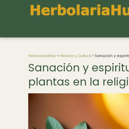
HerbolariaHub
Historia y Cultura
Sanación y espirit
Sanación y espirit
plantas en la reli