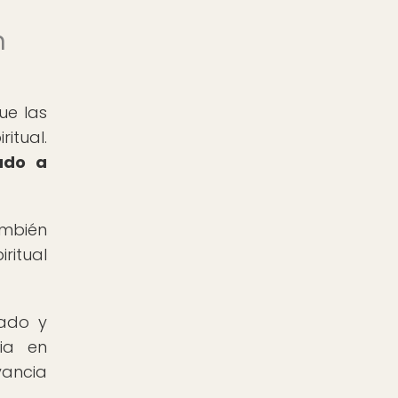
n
ue las
itual.
iado a
ambién
ritual
rado y
ia en
vancia