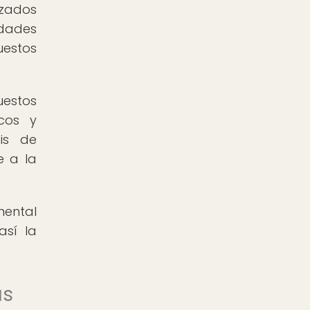
izados
edades
uestos
uestos
icos y
sis de
e a la
mental
así la
as