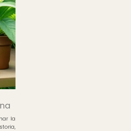
rna
nar la
toria,