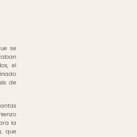
que se
izaban
os, el
binado
sis de
lantas
mienzo
ara la
a, que