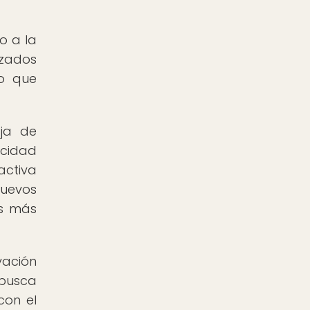
o a la
izados
lo que
aja de
icidad
activa
uevos
os más
vación
 busca
con el