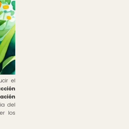
cir el
ucción
vación
ia del
er los