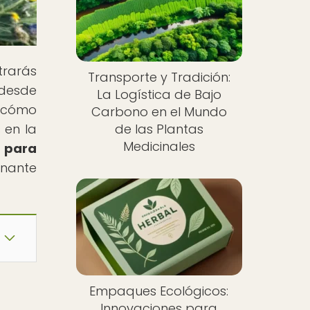
trarás
Transporte y Tradición:
 desde
La Logística de Bajo
e cómo
Carbono en el Mundo
 en la
de las Plantas
Medicinales
s para
inante
Empaques Ecológicos:
Innovaciones para