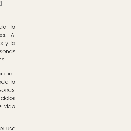
a
de la
es. Al
s y la
rsonas
s.
icipen
ndo la
sonas.
ciclos
e vida
el uso