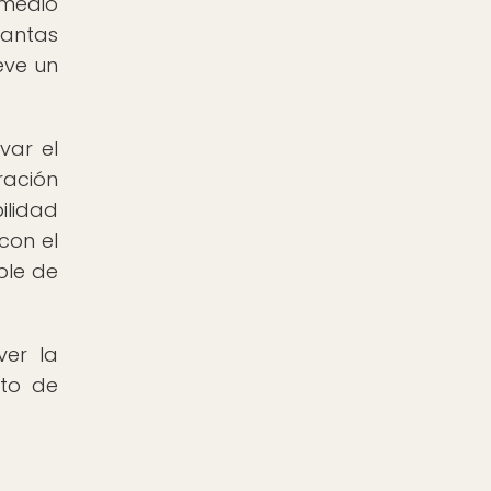
 medio
lantas
eve un
var el
ración
ilidad
con el
ble de
ver la
nto de