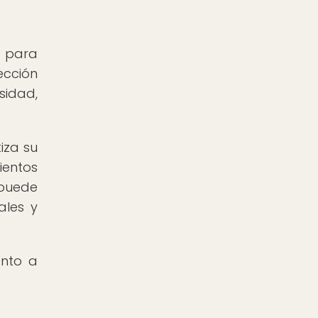
o para
ección
sidad,
iza su
ientos
 puede
ales y
anto a