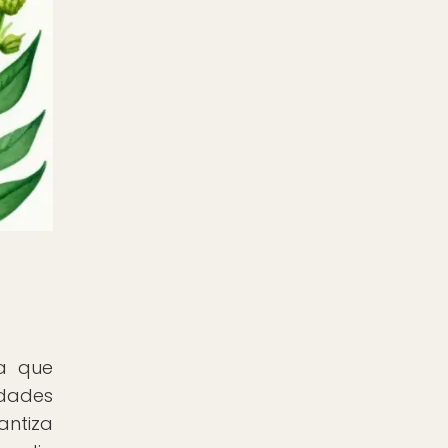
ya que
edades
antiza