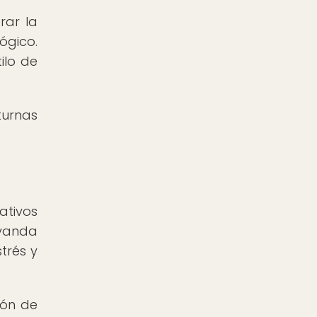
rar la
ógico.
ilo de
turnas
ativos
avanda
trés y
ión de