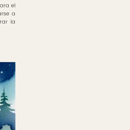
ara el
arse a
rar la