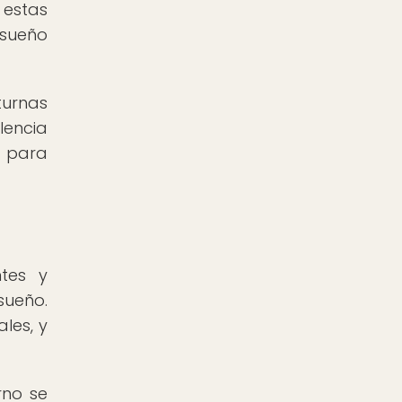
 estas
 sueño
turnas
lencia
a para
ntes y
sueño.
les, y
rno se