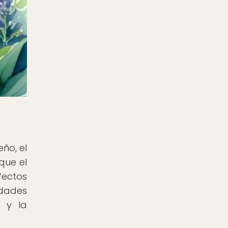
ño, el
que el
fectos
edades
 y la