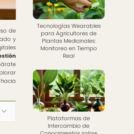
Tecnologías Wearables
rso de
para Agricultores de
dado y
Plantas Medicinales:
itales
Monitoreo en Tiempo
stión
Real
párate
plorar
 hacia
Plataformas de
Intercambio de
Conocimientos sobre