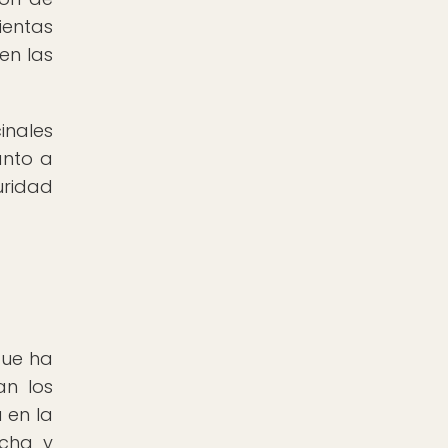
ientas
en las
inales
anto a
uridad
que ha
an los
 en la
echa y