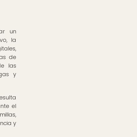
zar un
vo, la
tales,
mas de
de las
agas y
esulta
nte el
illas,
ncia y