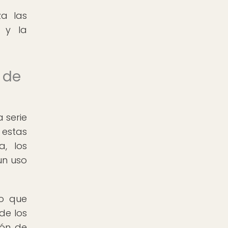
za las
d y la
n de
 serie
 estas
a, los
un uso
lo que
de los
ión de