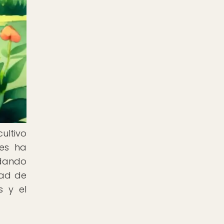
ultivo
les ha
ndando
dad de
s y el