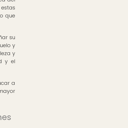
 estas
no que
ñar su
uelo y
leza y
d y el
ucar a
mayor
nes