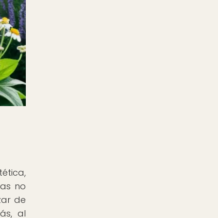
ética,
tas no
zar de
ás, al