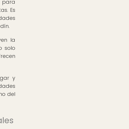
l para
as. Es
idades
dín.
yen la
o solo
frecen
igar y
dades
no del
ales