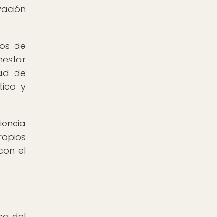
vación
ios de
nestar
dad de
tico y
iencia
ropios
con el
ca del