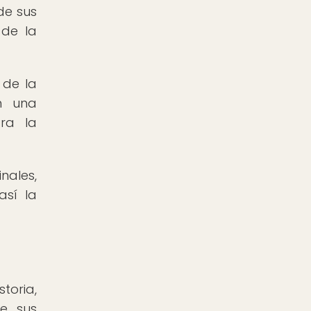
de sus
 de la
 de la
on una
ara la
nales,
así la
toria,
de sus