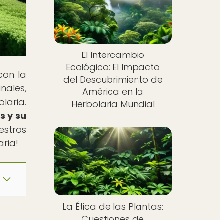
El Intercambio
Ecológico: El Impacto
con la
del Descubrimiento de
nales,
América en la
laria.
Herbolaria Mundial
s y su
estros
aria!
La Ética de las Plantas:
Cuestiones de