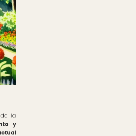
 de la
nto y
actual