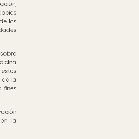
ción,
pacios
de los
edades
 sobre
icina
 estos
 de la
 fines
vación
 en la