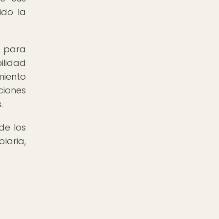
ido la
o para
ilidad
miento
ciones
.
de los
laria,