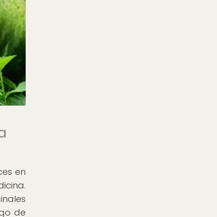
a
ces en
icina.
inales
rgo de