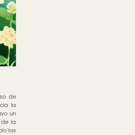
uso de
cia la
uvo un
 de la
do las