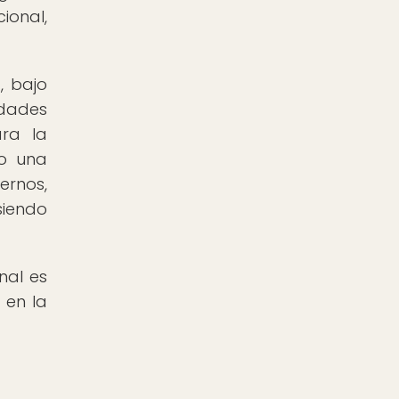
ional,
, bajo
edades
ra la
do una
ernos,
siendo
nal es
 en la