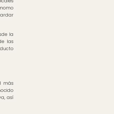
icales
amomo
tardar
sde la
de las
oducto
el más
ocido
a, así