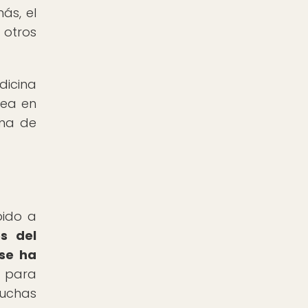
más, el
 otros
dicina
sea en
ama de
bido a
s del
se ha
 para
muchas