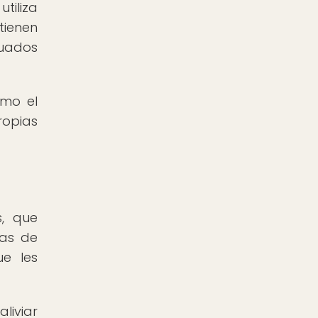
tiliza
tienen
cuados
omo el
opias
s, que
las de
ue les
liviar