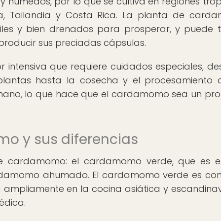
y húmedos, por lo que se cultiva en regiones trop
, Tailandia y Costa Rica. La planta de card
tiles y bien drenados para prosperar, y puede 
producir sus preciadas cápsulas.
 intensiva que requiere cuidados especiales, de
plantas hasta la cosecha y el procesamiento 
a mano, lo que hace que el cardamomo sea un pr
o y sus diferencias
s de cardamomo: el cardamomo verde, que es 
rdamomo ahumado. El cardamomo verde es con
iza ampliamente en la cocina asiática y escandinav
édica.