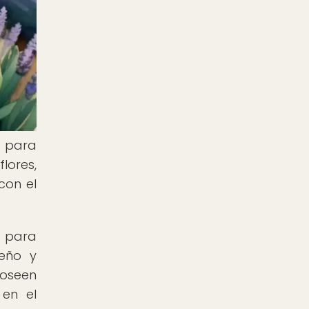
s para
lores,
con el
s para
ueño y
poseen
 en el