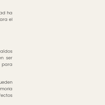
dad ha
ara el
raídos
en ser
a para
pueden
emoria
fectos