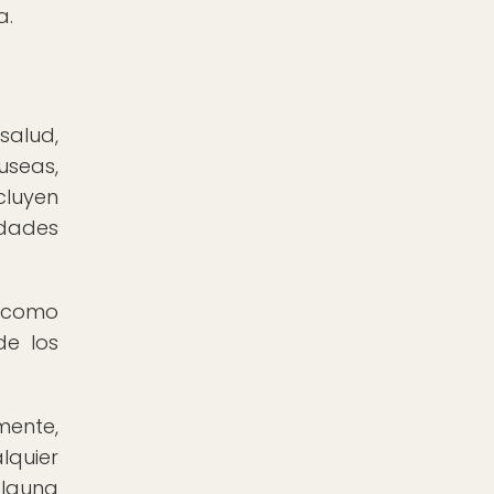
a.
salud,
useas,
cluyen
edades
, como
de los
mente,
quier
alguna