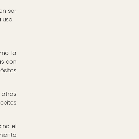
en ser
 uso.
omo la
as con
ósitos
otras
ceites
ina el
miento