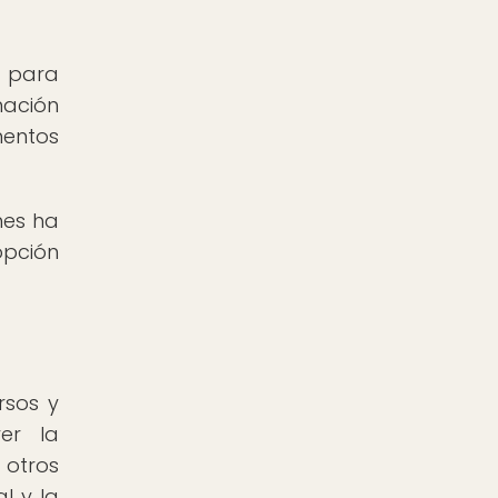
a para
nación
mentos
nes ha
opción
rsos y
er la
 otros
l y la