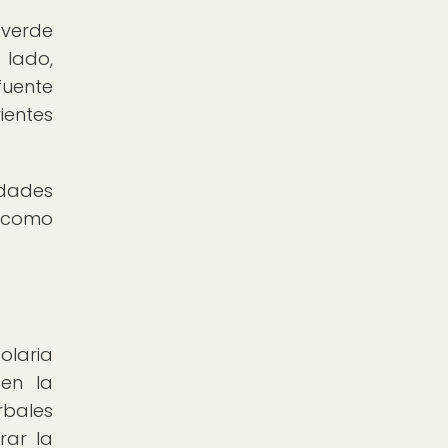
 verde
 lado,
fuente
ientes
edades
 como
olaria
 en la
rbales
rar la