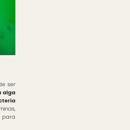
de ser
a alga
cteria
inas,
s para