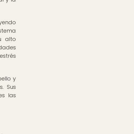
uyendo
istema
u alto
edades
estrés
ello y
s. Sus
es las