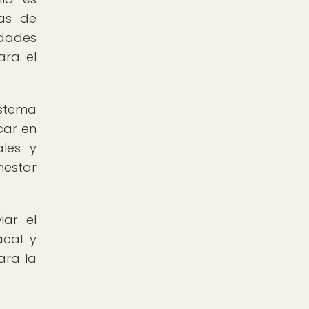
ras de
edades
ara el
istema
car en
ales y
nestar
iar el
acal y
ara la