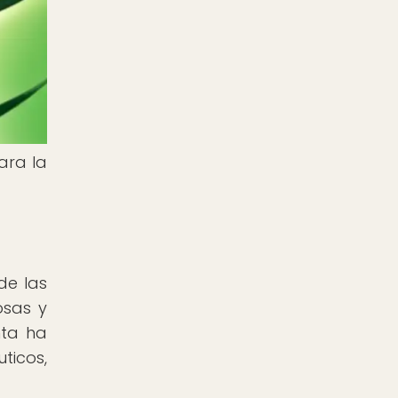
ara la
de las
osas y
nta ha
ticos,