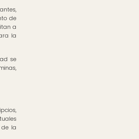
antes,
nto de
itan a
ara la
dad se
minas,
pcios,
tuales
 de la