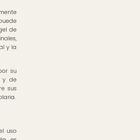
lmente
 puede
gel de
nales,
l y la
por su
a y de
re sus
laria.
el uso
ila es