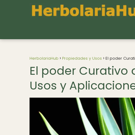
HerbolariaHub
Propiedades y Usos
El poder Curat
El poder Curativo 
Usos y Aplicacion