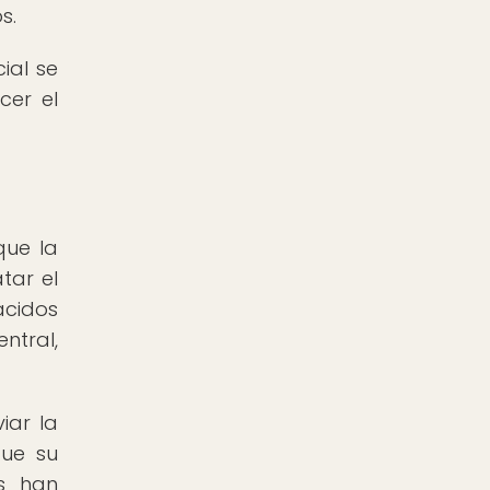
s.
ial se
cer el
que la
tar el
ácidos
ntral,
iar la
que su
s han