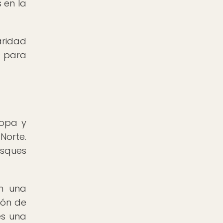
 en la
aridad
s para
ropa y
Norte.
osques
on una
ión de
es una