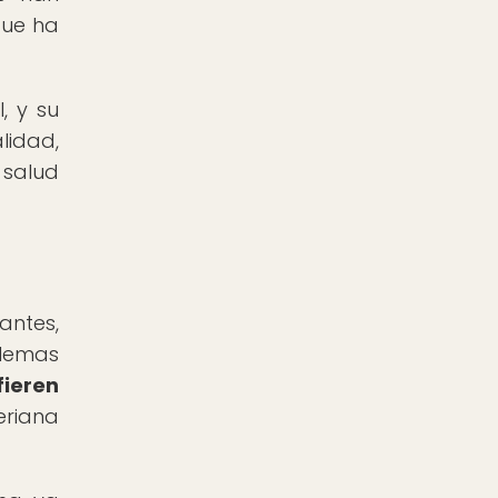
que ha
, y su
lidad,
 salud
antes,
blemas
fieren
eriana