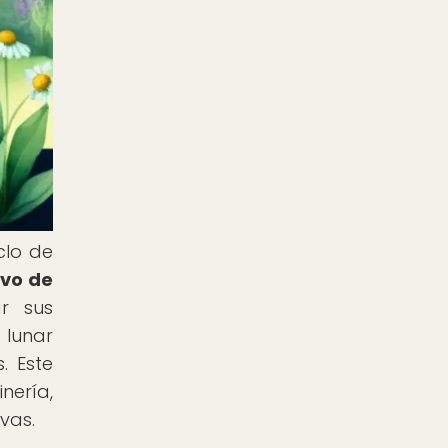
clo de
ivo de
r sus
 lunar
. Este
nería,
vas.