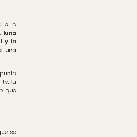
a a lo
, luna
l y la
ce una
 punto
te, la
no que
que se