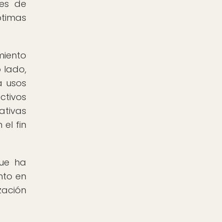
des de
ptimas
miento
 lado,
a usos
ctivos
ativas
el fin
ue ha
nto en
zación