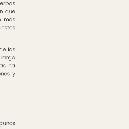
ierbas
an que
on más
uestos
de las
 largo
vas ha
ones y
lgunos