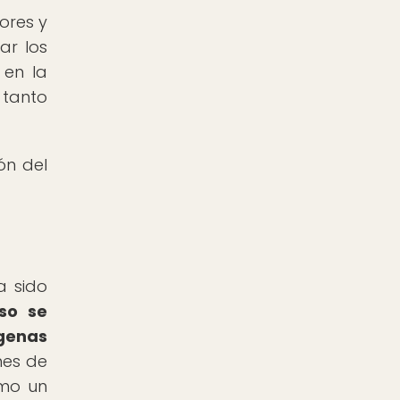
ores y
ar los
 en la
 tanto
ón del
a sido
so se
genas
nes de
omo un