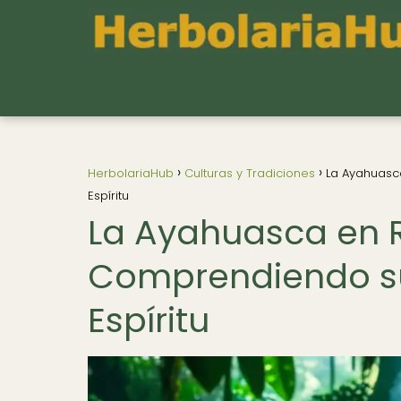
HerbolariaHub
Culturas y Tradiciones
La Ayahuasca
Espíritu
La Ayahuasca en R
Comprendiendo su 
Espíritu