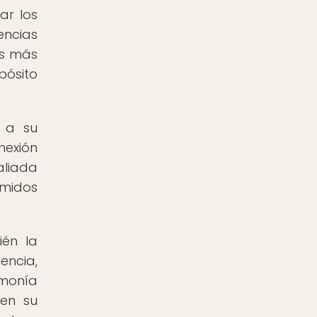
ar los
encias
es más
pósito
n a su
nexión
aliada
imidos
ién la
encia,
rmonía
 en su