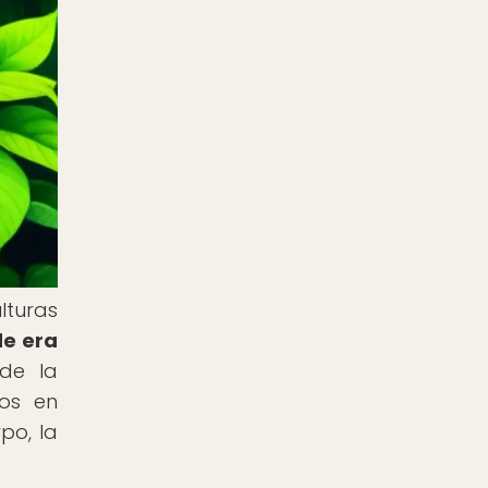
lturas
de era
de la
los en
po, la