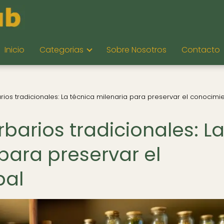
Inicio
Categorias
Sobre Nosotros
Contacto
ios tradicionales: La técnica milenaria para preservar el conocimi
barios tradicionales: L
para preservar el
bal