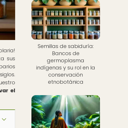
Semillas de sabiduría:
laria!
Bancos de
ta sus
germoplasma
barios
indígenas y su rol en la
iglos.
conservación
etnobotánica
uestro
var el