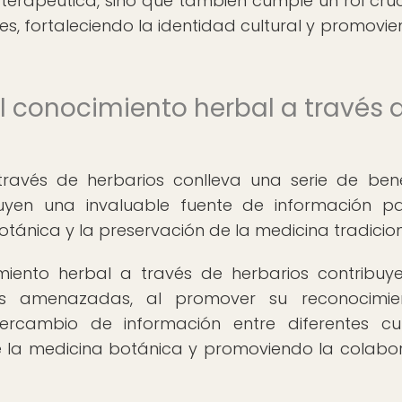
 terapéutica, sino que también cumple un rol cruc
es, fortaleciendo la identidad cultural y promovie
el conocimiento herbal a través 
través de herbarios conlleva una serie de bene
tituyen una invaluable fuente de información p
botánica y la preservación de la medicina tradicion
miento herbal a través de herbarios contribuy
es amenazadas, al promover su reconocimie
tercambio de información entre diferentes cul
 la medicina botánica y promoviendo la colabo