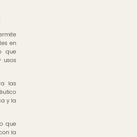
s
rmite
tes en
no que
y usos
ra las
éutico
a y la
no que
con la