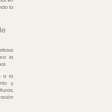
ial en
ndo la
de
ficios
ara la
al.
e a la
nto y
turas,
ración