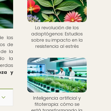
La revolución de los
adaptógenos: Estudios
de las
sobre su impacto en la
cos de
resistencia al estrés
 de la
do la
ierdas
eza y
Inteligencia artificial y
fitoterapia: cómo se
está transformando la