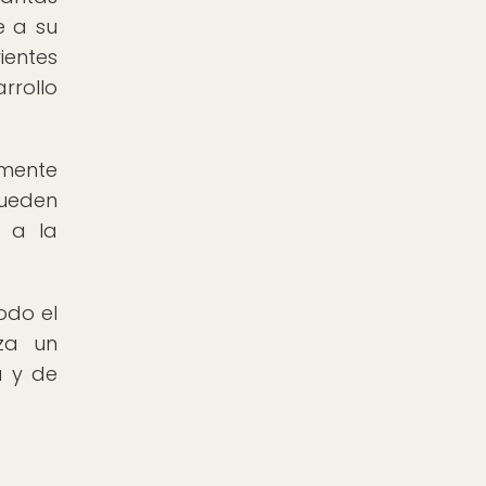
e a su
ientes
rrollo
lmente
pueden
e a la
odo el
iza un
a y de