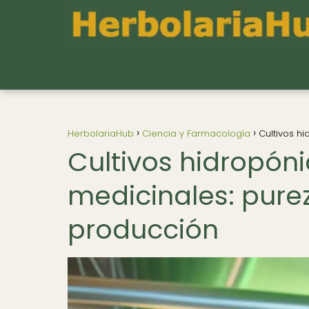
HerbolariaHub
Ciencia y Farmacología
Cultivos h
Cultivos hidropón
medicinales: purez
producción