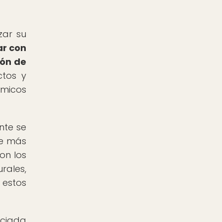
zar su
ar con
ión de
ctos y
ímicos
nte se
ce más
on los
rales,
 estos
nciada