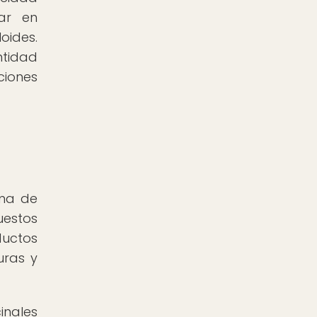
tar en
oides.
ntidad
ciones
ama de
uestos
ductos
uras y
inales