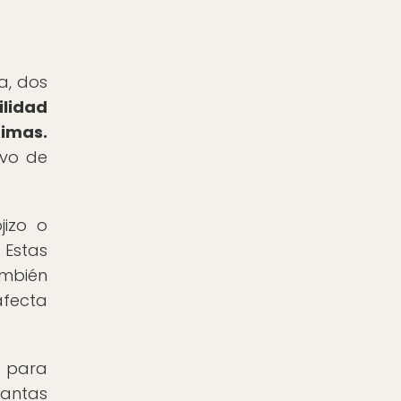
a, dos
ilidad
timas.
ivo de
jizo o
 Estas
ambién
afecta
l para
antas