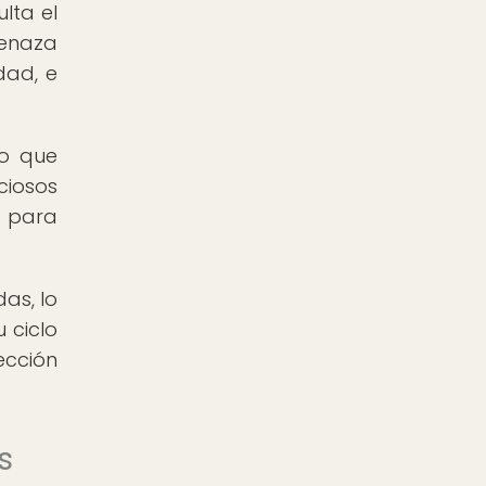
lta el
menaza
dad, e
no que
ciosos
s para
as, lo
 ciclo
cción
s