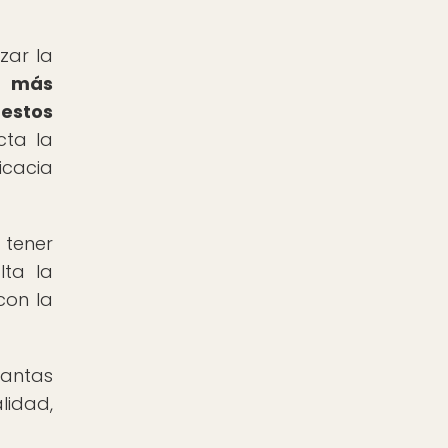
zar la
r más
estos
cta la
cacia
 tener
lta la
con la
lantas
lidad,