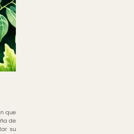
ún que
aña de
tar su