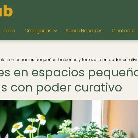
Inicio
Categorias
Sobre Nosotros
Contacto
ales en espacios pequeños: balcones y terrazas con poder curativ
es en espacios pequeño
as con poder curativo