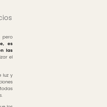
cios
s pero
e, es
en las
zar el
 luz y
ciones
 todas
s.
ue los