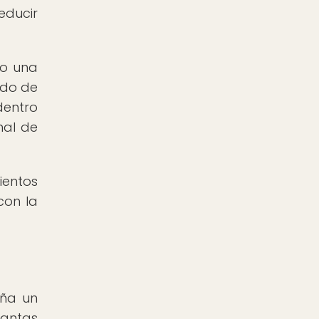
educir
so una
ado de
dentro
nal de
ientos
con la
eña un
lantas