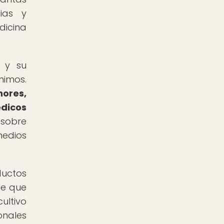
ias y
dicina
o y su
nimos.
nores,
dicos
 sobre
medios
uctos
le que
ultivo
onales