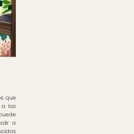
os que
 a las
 puede
alir a
ucidos