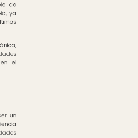
ble de
ia, ya
timas
ánica,
idades
 en el
cer un
iencia
edades