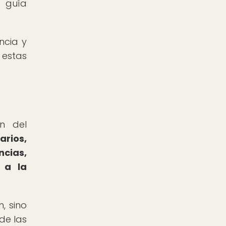
a guía
ncia y
 estas
ón del
arios,
cias,
 a la
, sino
de las