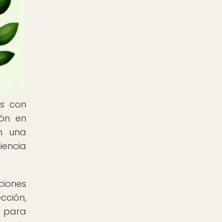
es con
ión en
on una
iencia
ciones
cción,
a para