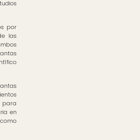
tudios
os por
de las
 ambos
lantas
tífico
lantas
ientos
a para
ria en
a como