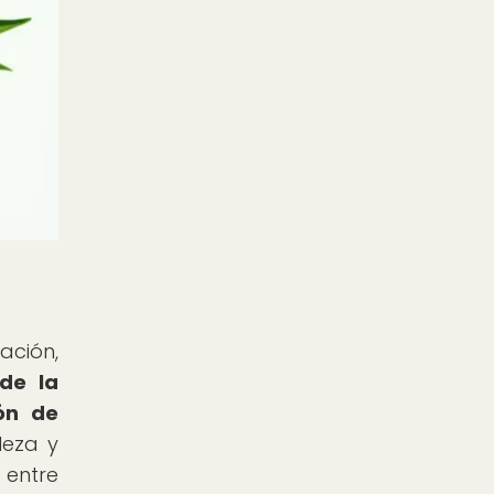
ación,
de la
ión de
leza y
 entre