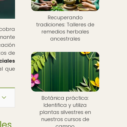
Recuperando
tradiciones: Talleres de
 cobra
remedios herbales
inante
ancestrales
cación
tos de
ciales
al que
Botánica práctica:
Identifica y utiliza
plantas silvestres en
nuestros cursos de
les
campo