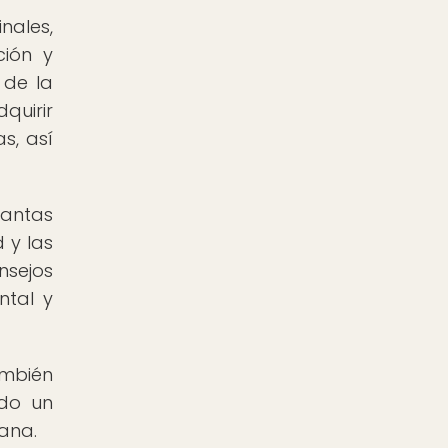
nales,
ción y
 de la
quirir
s, así
antas
 y las
nsejos
ntal y
ambién
ndo un
iana.