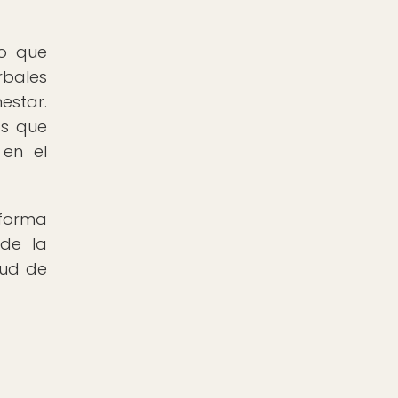
no que
rbales
estar.
os que
 en el
 forma
 de la
lud de