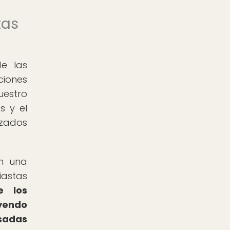
tas
de las
ciones
uestro
s y el
izados
on una
iastas
e los
uyendo
asadas