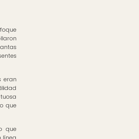
nfoque
llaron
lantas
sentes
s eran
ilidad
etuosa
no que
no que
 línea