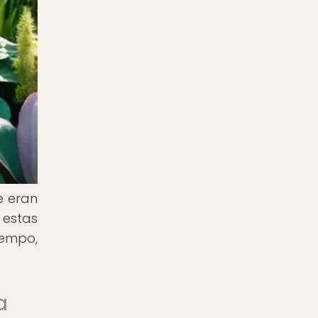
e eran
 estas
iempo,
a