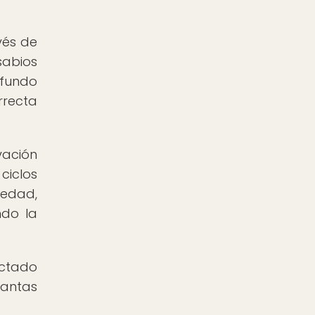
vés de
sabios
fundo
rrecta
vación
ciclos
medad,
ndo la
ectado
lantas