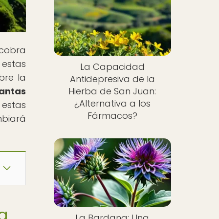
 cobra
 estas
La Capacidad
bre la
Antidepresiva de la
lantas
Hierba de San Juan:
¿Alternativa a los
estas
Fármacos?
mbiará
ra
La Bardana: Una