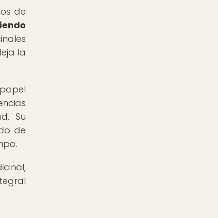
los de
ciendo
inales
eja la
 papel
encias
d. Su
ido de
mpo.
cinal,
tegral