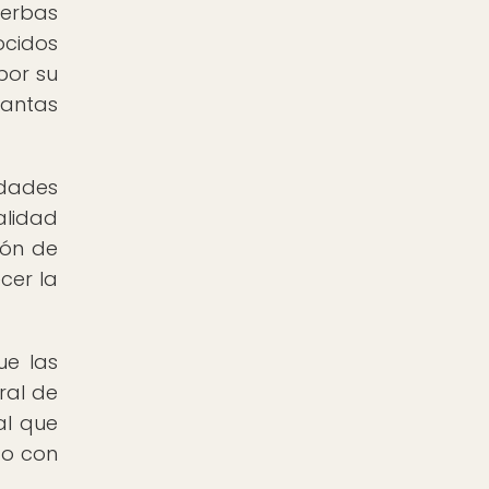
ierbas
ocidos
por su
antas
edades
alidad
ión de
cer la
ue las
ral de
al que
do con