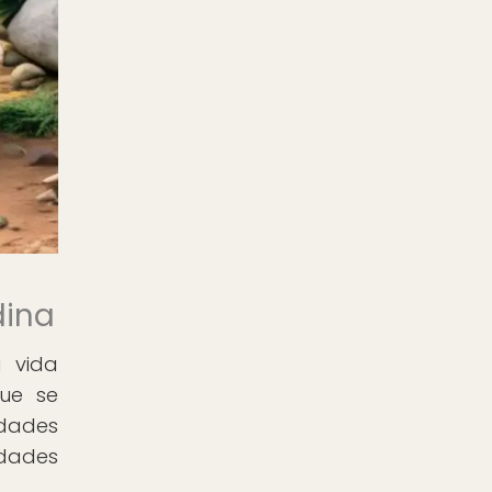
dina
a vida
que se
idades
idades