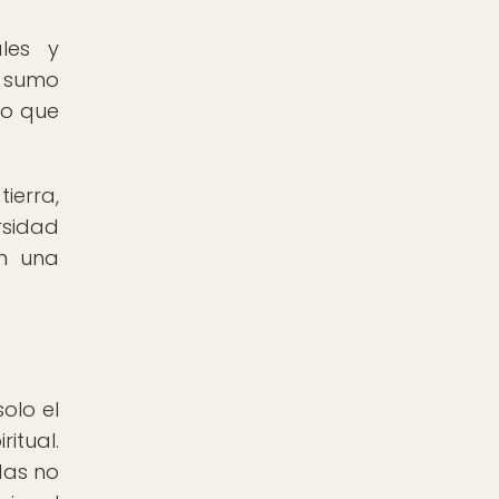
ales y
n sumo
lo que
ierra,
rsidad
on una
olo el
ritual.
das no