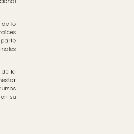
cional
 de lo
raíces
 parte
inales
 de la
nestar
cursos
 en su