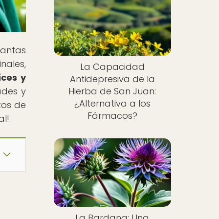
lantas
nales,
La Capacidad
íces y
Antidepresiva de la
ades y
Hierba de San Juan:
¿Alternativa a los
tos de
Fármacos?
al!
La Bardana: Una