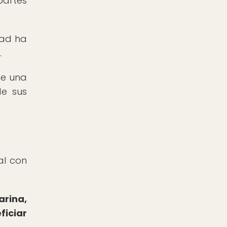
partes
dad ha
.
ne una
de sus
al con
arina,
ficiar