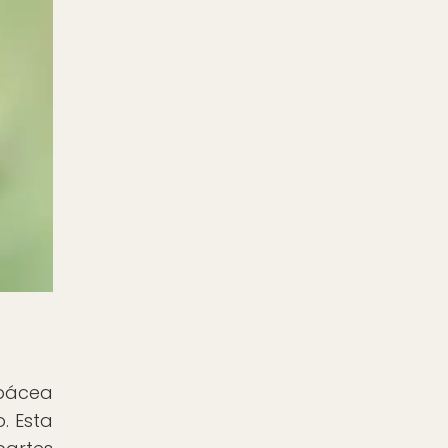
rbácea
. Esta