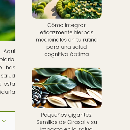
Cómo integrar
eficazmente hierbas
medicinales en tu rutina
para una salud
! Aquí
cognitiva óptima
laria.
Te has
 salud
e esta
iduría
Pequeños gigantes:
Semillas de Girasol y su
impacto en la salud