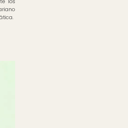
te los
ariano
ática.