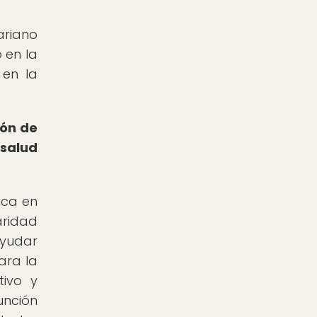
ariano
 en la
 en la
ión de
 salud
ica en
aridad
ayudar
ara la
tivo y
unción