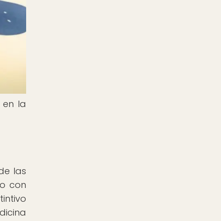
 en la
de las
do con
intivo
dicina