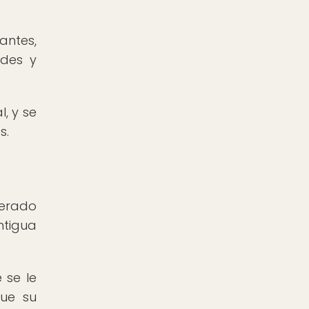
antes,
ides y
, y se
s.
derado
ntigua
 se le
que su