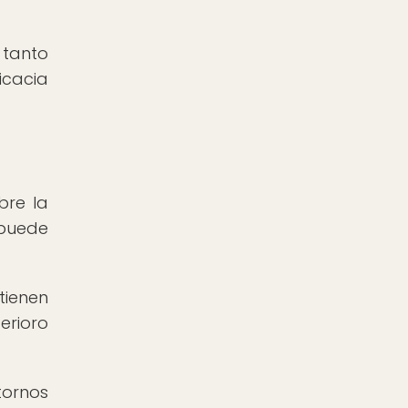
 tanto
icacia
bre la
puede
tienen
erioro
ornos