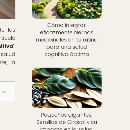
Cómo integrar
de las
eficazmente hierbas
tículo
medicinales en tu rutina
itiva
".
para una salud
 salud
cognitiva óptima
te, la
Pequeños gigantes:
Semillas de Girasol y su
impacto en la salud