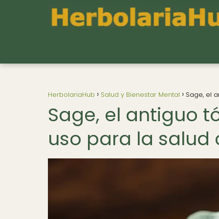
HerbolariaHub
Salud y Bienestar Mental
Sage, el a
Sage, el antiguo t
uso para la salud 