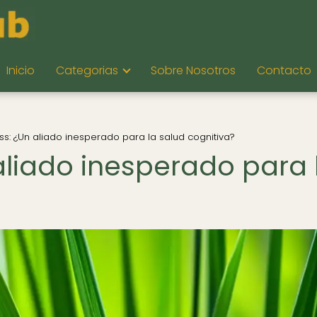
Inicio
Categorias
Sobre Nosotros
Contacto
s: ¿Un aliado inesperado para la salud cognitiva?
liado inesperado para 