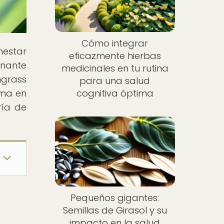
Cómo integrar
nestar
eficazmente hierbas
inante
medicinales en tu rutina
ngrass
para una salud
ema en
cognitiva óptima
ría de
Pequeños gigantes:
Semillas de Girasol y su
impacto en la salud