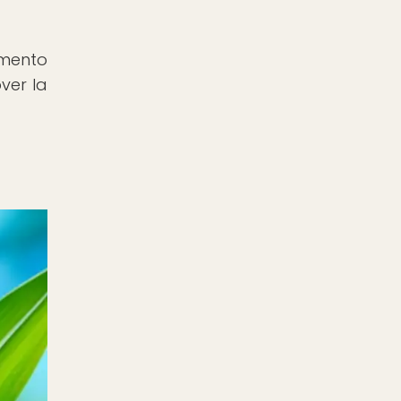
emento
ver la