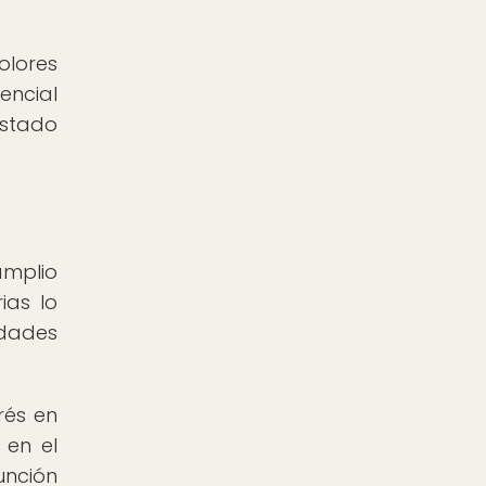
olores
encial
estado
amplio
ias lo
edades
rés en
 en el
unción