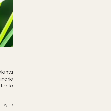
lanta
inario
 tanto
cluyen