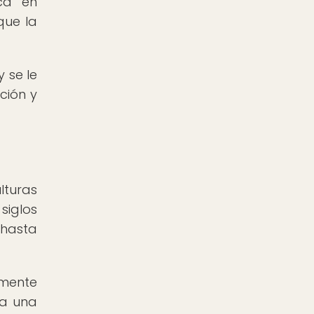
ica en
que la
y se le
ción y
lturas
siglos
 hasta
amente
 a una