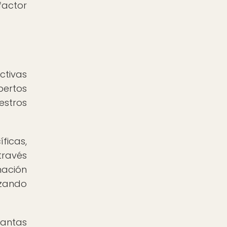
factor
ctivas
pertos
estros
icas,
través
mación
izando
antas