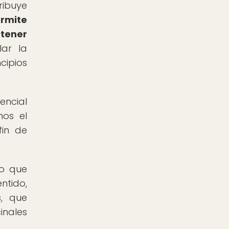
ribuye
rmite
ntener
ar la
cipios
encial
mos el
fin de
lo que
ntido,
, que
inales