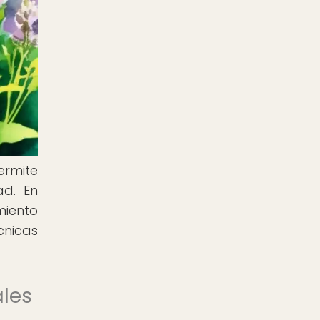
ermite
ad. En
miento
cnicas
ales