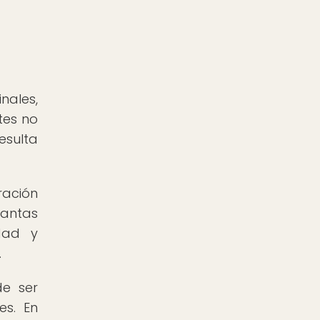
nales,
tes no
esulta
ración
lantas
idad y
.
de ser
es. En